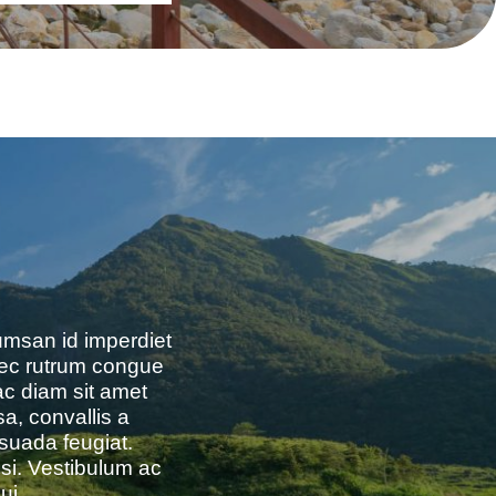
cumsan id imperdiet
onec rutrum congue
ac diam sit amet
a, convallis a
esuada feugiat.
si. Vestibulum ac
ui.