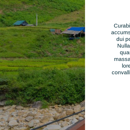
Curabi
accumsa
dui p
Nulla
qua
massa,
lor
convall