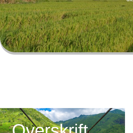
Overskrift