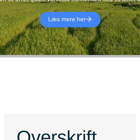
Læs mere her
Overskrift