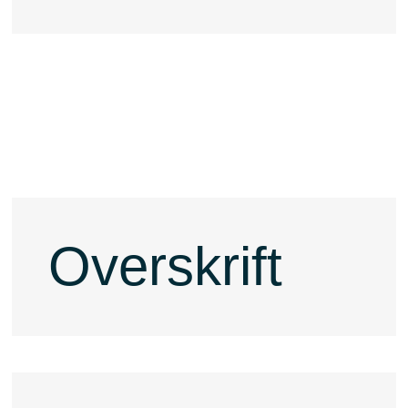
Overskrift