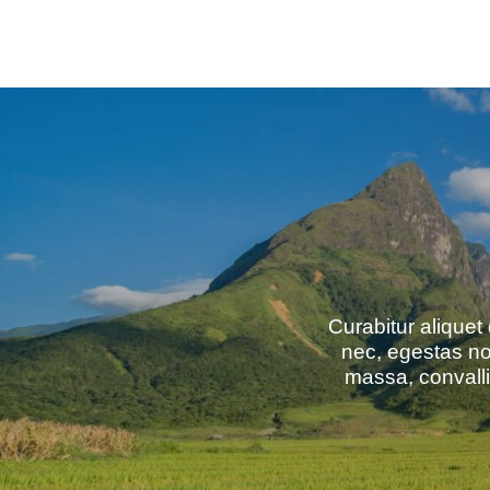
Hop
til
indholdet
Curabitur aliquet
nec, egestas no
massa, convalli