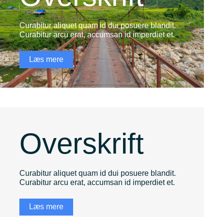
Curabitur aliquet quam id dui posuere blandit.
Curabitur arcu erat, accumsan id imperdiet et.
Læs mere
Overskrift
Curabitur aliquet quam id dui posuere blandit.
Curabitur arcu erat, accumsan id imperdiet et.
Læs mere