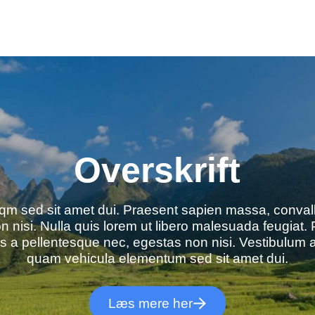
Overskrift
 qm sed sit amet dui. Praesent sapien massa, conval
n nisi. Nulla quis lorem ut libero malesuada feugiat.
s a pellentesque nec, egestas non nisi. Vestibulum 
quam vehicula elementum sed sit amet dui.
Læs mere her