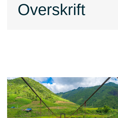
Overskrift