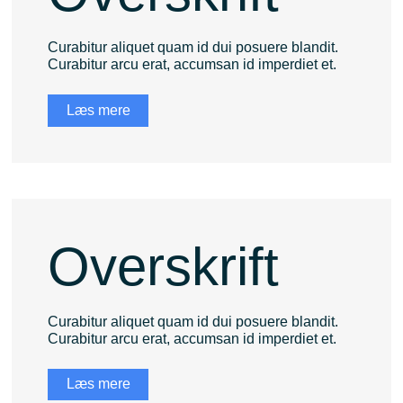
Curabitur aliquet quam id dui posuere blandit.
Curabitur arcu erat, accumsan id imperdiet et.
Læs mere
Overskrift
Curabitur aliquet quam id dui posuere blandit.
Curabitur arcu erat, accumsan id imperdiet et.
Læs mere