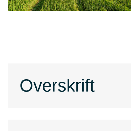
Overskrift