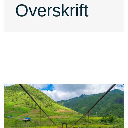
Overskrift